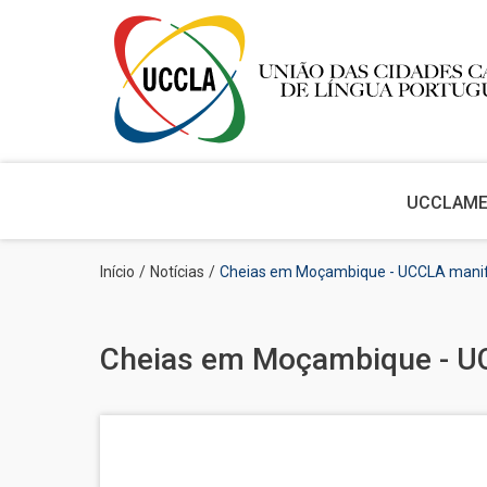
Main
navigation
UCCLA
M
Passar
Navegação
Início
Notícias
Cheias em Moçambique - UCCLA manife
para
estrutural
o
conteúdo
principal
Cheias em Moçambique - UC
Imagem