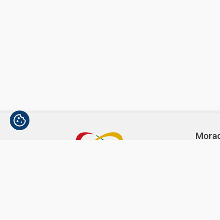
Mora
Avenida
1300-3
Telef
(+351)