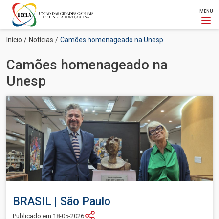
MENU
Passar
Navegação
Início
Notícias
Camões homenageado na Unesp
para
estrutural
o
Camões homenageado na
conteúdo
principal
Unesp
Imagem
BRASIL | São Paulo
Publicado em 18-05-2026