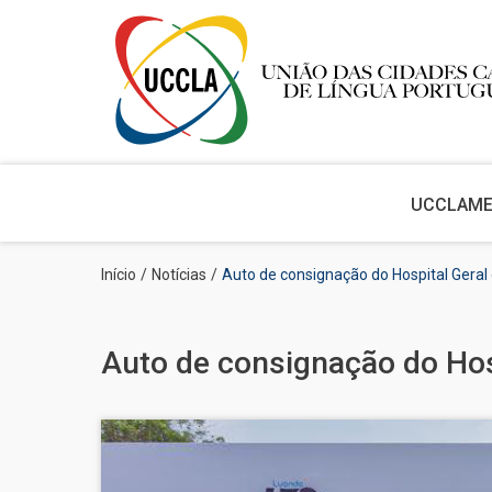
Main
navigation
UCCLA
M
Passar
Navegação
Início
Notícias
Auto de consignação do Hospital Geral 
para
estrutural
o
conteúdo
principal
Auto de consignação do Hosp
Imagem