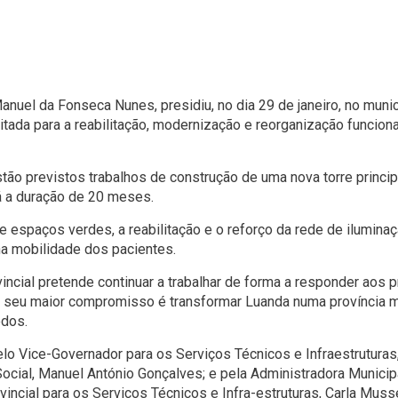
Manuel da Fonseca Nunes, presidiu, no dia 29 de janeiro, no mu
ada para a reabilitação, modernização e reorganização funcional
tão previstos trabalhos de construção de uma nova torre princi
á a duração de 20 meses.
e espaços verdes, a reabilitação e o reforço da rede de ilumina
na mobilidade dos pacientes.
ncial pretende continuar a trabalhar de forma a responder aos 
 seu maior compromisso é transformar Luanda numa província me
odos.
lo Vice-Governador para os Serviços Técnicos e Infraestruturas
Social, Manuel António Gonçalves; e pela Administradora Municip
vincial para os Serviços Técnicos e Infra-estruturas, Carla Mus