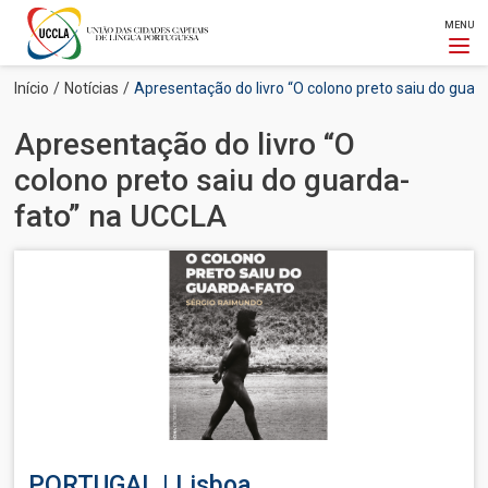
MENU
Passar
Navegação
Início
Notícias
Apresentação do livro “O colono preto saiu do gua
para
estrutural
o
Apresentação do livro “O
conteúdo
principal
colono preto saiu do guarda-
fato” na UCCLA
Imagem
PORTUGAL | Lisboa