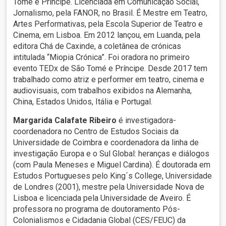
Tomé e Príncipe. Licenciada em Comunicação Social,
Jornalismo, pela FANOR, no Brasil. É Mestre em Teatro,
Artes Performativas, pela Escola Superior de Teatro e
Cinema, em Lisboa. Em 2012 lançou, em Luanda, pela
editora Chá de Caxinde, a coletânea de crónicas
intitulada “Miopia Crónica”. Foi oradora no primeiro
evento TEDx de São Tomé e Príncipe. Desde 2017 tem
trabalhado como atriz e performer em teatro, cinema e
audiovisuais, com trabalhos exibidos na Alemanha,
China, Estados Unidos, Itália e Portugal.
Margarida Calafate Ribeiro
é investigadora-
coordenadora no Centro de Estudos Sociais da
Universidade de Coimbra e coordenadora da linha de
investigação Europa e o Sul Global: heranças e diálogos
(com Paula Meneses e Miguel Cardina). É doutorada em
Estudos Portugueses pelo King´s College, Universidade
de Londres (2001), mestre pela Universidade Nova de
Lisboa e licenciada pela Universidade de Aveiro. É
professora no programa de doutoramento Pós-
Colonialismos e Cidadania Global (CES/FEUC) da