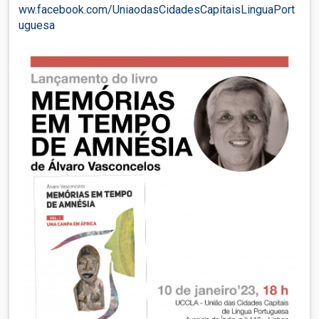
ww.facebook.com/UniaodasCidadesCapitaisLinguaPort
uguesa