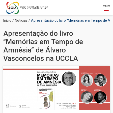
MENU
Passar
Navegação
Início
Notícias
Apresentação do livro “Memórias em Tempo de Am
para
estrutural
o
Apresentação do livro
conteúdo
principal
“Memórias em Tempo de
Amnésia” de Álvaro
Vasconcelos na UCCLA
Imagem