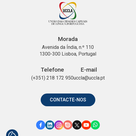
Morada
Avenida da Índia, n.º 110
1300-300 Lisboa, Portugal
Telefone
E-mail
(+351) 218 172 950
uccla@uccla.pt
CONTACTE-NOS
Link
Link
Link
Link
Link
Link
Link