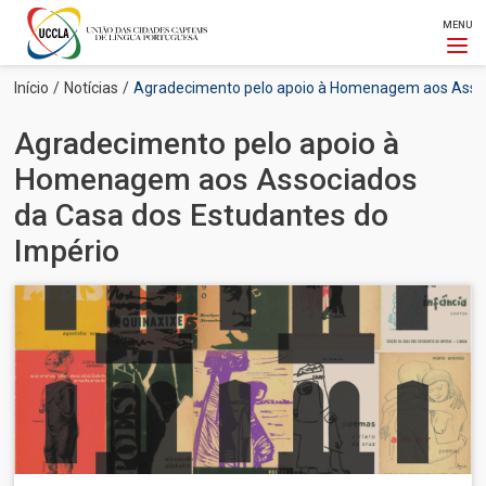
MENU
Passar
Navegação
Início
Notícias
Agradecimento pelo apoio à Homenagem aos Assoc
para
estrutural
o
Agradecimento pelo apoio à
conteúdo
principal
Homenagem aos Associados
da Casa dos Estudantes do
Império
Imagem