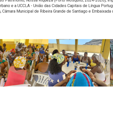
sso Património, Nossa Riqueza (Porto Mosquito, 2024-2026), im
rbano e a UCCLA - União das Cidades Capitais de Língua Portu
na, Câmara Municipal de Ribeira Grande de Santiago e Embaixad