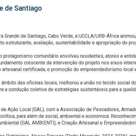
e de Santiago
ira Grande de Santiago, Cabo Verde, a UCCLA/URB-África animou,
o estruturante, avaliação, sustentabilidade e apropriação do p
o protagonismo comunitário envolveu residentes, atores e entid
fundamento crescente da intervenção do projeto nos eixos inter
 artesanal certificada; e promoção do empreendedorismo local e 
âmbito das oficinas locais, melhorou a união no tecido social d
ra a condução coletiva de estratégias sustentáveis para a quali
s de Ação Local (GAL), com a Associação de Pescadores, Armado
 política, para além da social, ambiental e económica: Reconheci
Ambiental (GAL AMBIENTI); e Criação Artesanal e Empreendedo