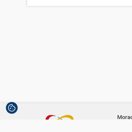
Mora
Avenida
1300-3