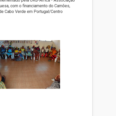
plementado pela URB-África - Associação
guesa, com o financiamento do Camões,
a de Cabo Verde em Portugal/Centro