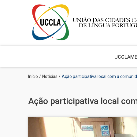
Main
navigation
UCCLA
M
Passar
Navegação
Início
Notícias
Ação participativa local com a comuni
para
estrutural
o
conteúdo
principal
Ação participativa local c
Imagem