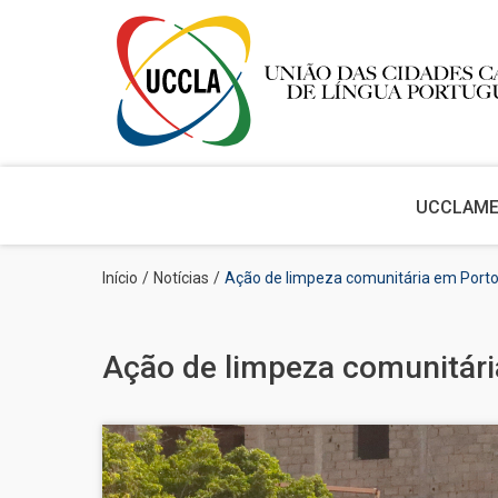
Main
navigation
UCCLA
M
Passar
Navegação
Início
Notícias
Ação de limpeza comunitária em Port
para
estrutural
o
conteúdo
principal
Ação de limpeza comunitár
Imagem