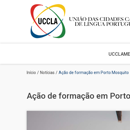
Main
navigation
UCCLA
M
Passar
Navegação
Início
Notícias
Ação de formação em Porto Mosquito
para
estrutural
o
conteúdo
principal
Ação de formação em Port
Imagem