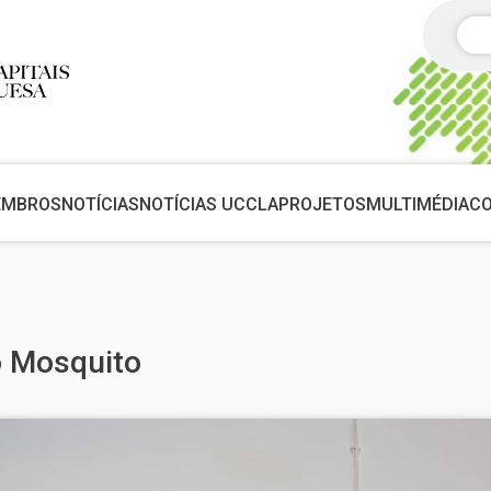
Pes
EMBROS
NOTÍCIAS
NOTÍCIAS UCCLA
PROJETOS
MULTIMÉDIA
C
o Mosquito