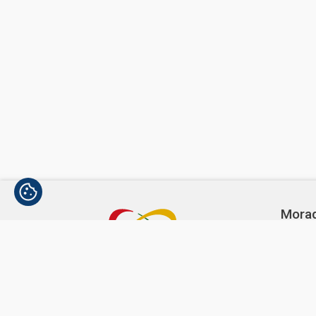
Mora
Avenida
1300-3
Telef
(+351)