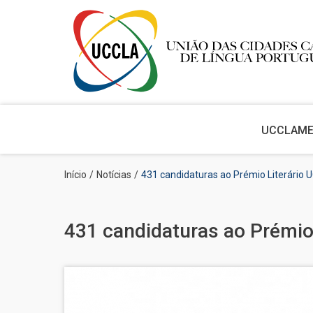
Main
navigation
UCCLA
M
Passar
Navegação
Início
Notícias
431 candidaturas ao Prémio Literário
para
estrutural
o
conteúdo
principal
431 candidaturas ao Prémio
Imagem