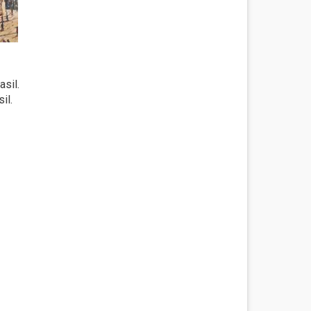
asil.
il.