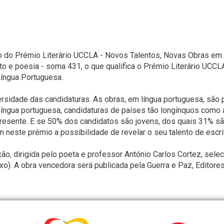
o do Prémio Literário UCCLA - Novos Talentos, Novas Obras em
nto e poesia - soma 431, o que qualifica o Prémio Literário UC
 Língua Portuguesa.
ersidade das candidaturas. As obras, em língua portuguesa, são 
ngua portuguesa, candidaturas de países tão longínquos como a 
presente. E se 50% dos candidatos são jovens, dos quais 31% 
neste prémio a possibilidade de revelar o seu talento de escri
ção, dirigida pelo poeta e professor António Carlos Cortez, selec
ixo). A obra vencedora será publicada pela Guerra e Paz, Editore