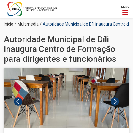
MENU
Passar
Navegação
Início
Multimédia
Autoridade Municipal de Díli inaugura Centro d
para
estrutural
o
Autoridade Municipal de Díli
conteúdo
principal
inaugura Centro de Formação
para dirigentes e funcionários