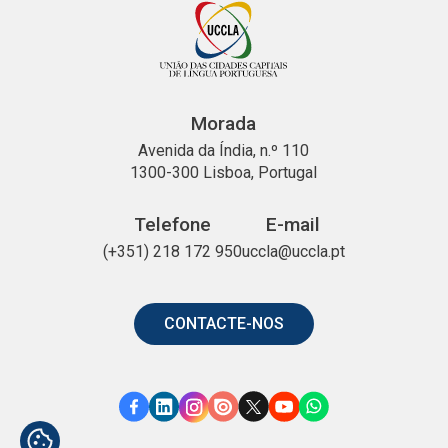
Morada
Avenida da Índia, n.º 110
1300-300 Lisboa, Portugal
Telefone
E-mail
(+351) 218 172 950
uccla@uccla.pt
CONTACTE-NOS
Link
Link
Link
Link
Link
Link
Link