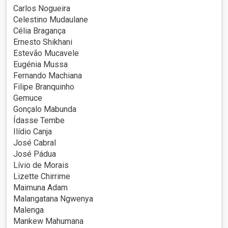
Carlos Nogueira
Celestino Mudaulane
Célia Bragança
Ernesto Shikhani
Estevão Mucavele
Eugénia Mussa
Fernando Machiana
Filipe Branquinho
Gemuce
Gonçalo Mabunda
Ídasse Tembe
Ilídio Canja
José Cabral
José Pádua
Lívio de Morais
Lizette Chirrime
Maimuna Adam
Malangatana Ngwenya
Malenga
Mankew Mahumana