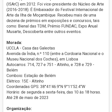
(ISArC) em 2012. Foi vice-presidente do Núcleo de Arte
(2016-2018). É Embaixador do Festival Internacional de
Arte da Ilha de Moçambique. Recebeu mais de uma
dezena de prémios em exposições e concursos, tais
como: Bienal das TDM, Prémio FUNDAC, Expo Anual
Musarte, Descoberta entre outros eventos.
Morada:
UCCLA - Casa das Galeotas
Avenida da Índia, n.º 110 (entre a Cordoaria Nacional e o
Museu Nacional dos Coches), em Lisboa
Autocarros: 714, 727 e 751 - Altinho, e 728 e 729 -
Belém
Comboio: Estação de Belém
Elétrico: 15E - Altinho
Coordenadas GPS: 38°41’46.9″N 9°11’52.4″W
Horário: de segunda a sexta-feira, das 10 às 18 horas.
Até 28 de maio de 2023
Organização: