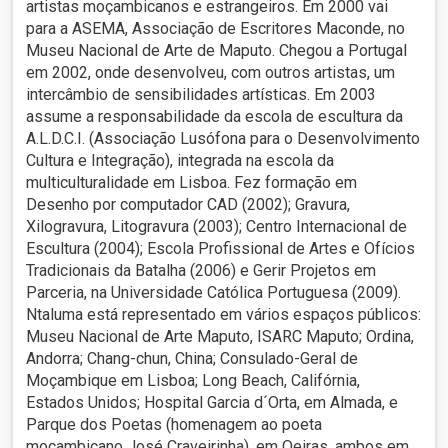
artistas moçambicanos e estrangeiros. Em 2000 vai
para a ASEMA, Associação de Escritores Maconde, no
Museu Nacional de Arte de Maputo. Chegou a Portugal
em 2002, onde desenvolveu, com outros artistas, um
intercâmbio de sensibilidades artísticas. Em 2003
assume a responsabilidade da escola de escultura da
A.L.D.C.I. (Associação Lusófona para o Desenvolvimento
Cultura e Integração), integrada na escola da
multiculturalidade em Lisboa. Fez formação em
Desenho por computador CAD (2002); Gravura,
Xilogravura, Litogravura (2003); Centro Internacional de
Escultura (2004); Escola Profissional de Artes e Ofícios
Tradicionais da Batalha (2006) e Gerir Projetos em
Parceria, na Universidade Católica Portuguesa (2009).
Ntaluma está representado em vários espaços públicos:
Museu Nacional de Arte Maputo, ISARC Maputo; Ordina,
Andorra; Chang-chun, China; Consulado-Geral de
Moçambique em Lisboa; Long Beach, Califórnia,
Estados Unidos; Hospital Garcia d´Orta, em Almada, e
Parque dos Poetas (homenagem ao poeta
moçambicano José Craveirinha), em Oeiras, ambos em