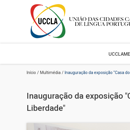
Main
navigation
UCCLA
M
Passar
Navegação
Início
Multimédia
Inauguração da exposição "Casa do
para
estrutural
o
conteúdo
principal
Inauguração da exposição "
Liberdade"