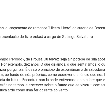
horas, o lançamento do romance “Úlcera, Útero” da autoria de Bras
resentação do livro estará a cargo de Solange Salvaterra.
empo Perdido», de Proust. Ou talvez seja a hipótese da sua a
 Por exemplo, dez anos. O que diríamos, o que sentiríamos, o qu
azer perguntas. É esse o princípio da experiência e da sabedor
har, ao fundo de nós próprios, como escrever o silêncio que no
ria do futuro. Encontrar-nos lá onde estivemos sem saber que v
 atrás no tempo, e escrever sobre o futuro que se viveu – com ta
lítica arde como uma ferida rente ao vento.