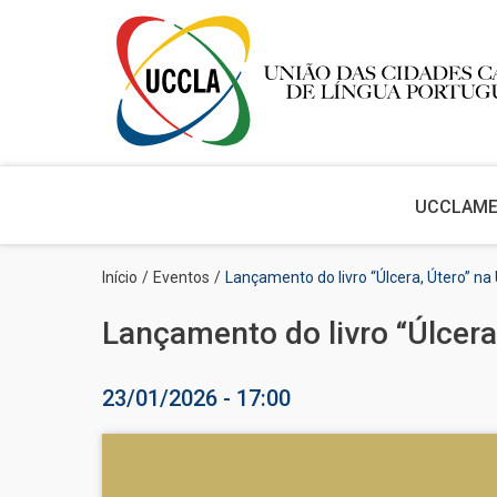
Main
navigation
UCCLA
M
Passar
Navegação
Início
Eventos
Lançamento do livro “Úlcera, Útero” n
para
estrutural
o
Lançamento do livro “Úlcer
conteúdo
principal
23/01/2026 - 17:00
Imagem