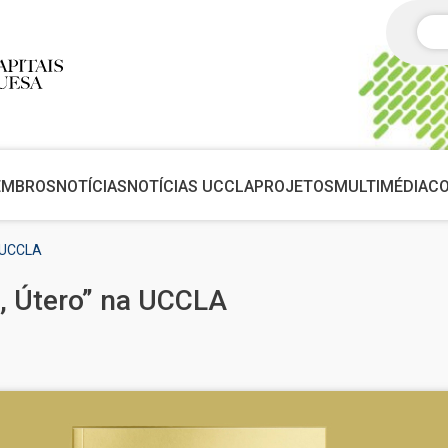
Pes
EMBROS
NOTÍCIAS
NOTÍCIAS UCCLA
PROJETOS
MULTIMÉDIA
C
a UCCLA
a, Útero” na UCCLA