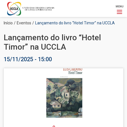
MENU
Passar
Navegação
Início
Eventos
Lançamento do livro “Hotel Timor” na UCCLA
para
estrutural
o
Lançamento do livro “Hotel
conteúdo
principal
Timor” na UCCLA
15/11/2025 - 15:00
Imagem