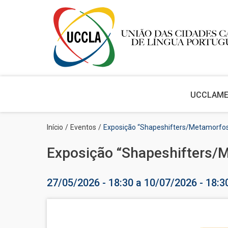
Main
navigation
UCCLA
M
Passar
Navegação
Início
Eventos
Exposição “Shapeshifters/Metamorfo
para
estrutural
o
Exposição “Shapeshifters/
conteúdo
principal
27/05/2026 - 18:30
a
10/07/2026 - 18:3
Imagem