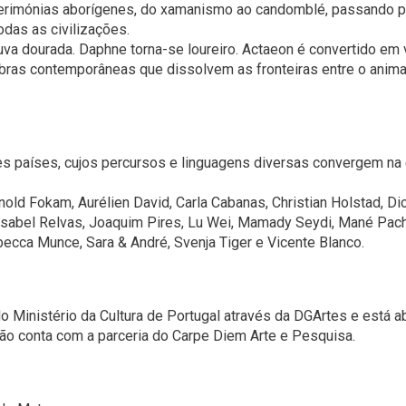
cerimónias aborígenes, do xamanismo ao candomblé, passando pe
odas as civilizações.
va dourada. Daphne torna-se loureiro. Actaeon é convertido em 
bras contemporâneas que dissolvem as fronteiras entre o anima
tes países, cujos percursos e linguagens diversas convergem n
Arnold Fokam, Aurélien David, Carla Cabanas, Christian Holstad, 
, Isabel Relvas, Joaquim Pires, Lu Wei, Mamady Seydi, Mané Pach
ecca Munce, Sara & André, Svenja Tiger e Vicente Blanco.
o Ministério da Cultura de Portugal através da DGArtes e está 
ção conta com a parceria do Carpe Diem Arte e Pesquisa.