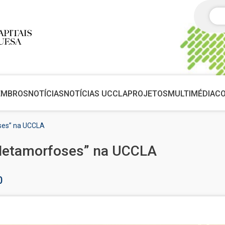
Pes
EMBROS
NOTÍCIAS
NOTÍCIAS UCCLA
PROJETOS
MULTIMÉDIA
C
ses” na UCCLA
Metamorfoses” na UCCLA
0