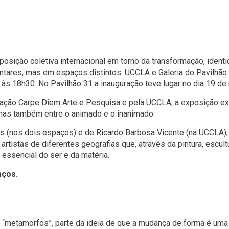
osição coletiva internacional em torno da transformação, ident
res, mas em espaços distintos: UCCLA e Galeria do Pavilhão 
, às 18h30. No Pavilhão 31 a inauguração teve lugar no dia 19 de
ção Carpe Diem Arte e Pesquisa e pela UCCLA, a exposição expl
 mas também entre o animado e o inanimado.
ois (nos dois espaços) e de Ricardo Barbosa Vicente (na UCCLA
rtistas de diferentes geografias que, através da pintura, escultu
ssencial do ser e da matéria.
aços.
 “metamorfos”, parte da ideia de que a mudança de forma é uma 