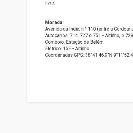
livre.
Morada:
Avenida da Índia, n.º 110 (entre a Cordoa
Autocarros: 714, 727 e 751 - Altinho, e 72
Comboio: Estação de Belém
Elétrico: 15E - Altinho
Coordenadas GPS: 38°41’46.9″N 9°11’52.