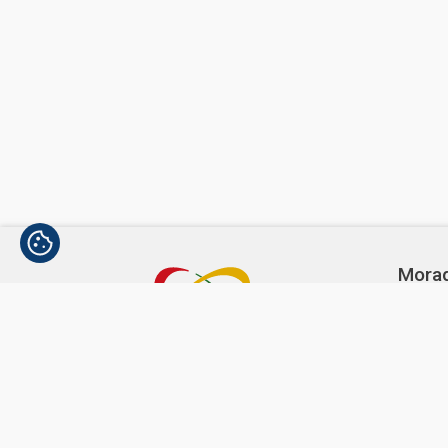
Mora
Avenida
1300-3
Telef
(+351)