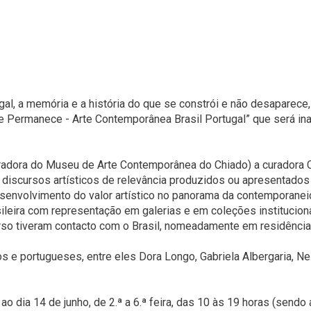
ugal, a memória e a história do que se constrói e não desaparece
 Permanece - Arte Contemporânea Brasil Portugal” que será ina
radora do Museu de Arte Contemporânea do Chiado) a curadora C
discursos artísticos de relevância produzidos ou apresentados 
senvolvimento do valor artístico no panorama da contemporane
sileira com representação em galerias e em coleções institucio
rso tiveram contacto com o Brasil, nomeadamente em residências
os e portugueses, entre eles Dora Longo, Gabriela Albergaria, Nel
o dia 14 de junho, de 2.ª a 6.ª feira, das 10 às 19 horas (sendo 