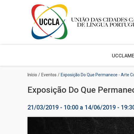
Main
navigation
UCCLA
M
Passar
Navegação
Início
Eventos
Exposição Do Que Permanece - Arte C
para
estrutural
o
Exposição Do Que Permanec
conteúdo
principal
21/03/2019 - 10:00
a
14/06/2019 - 19:3
Imagem