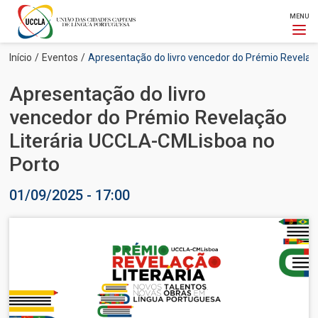
MENU
Passar
Navegação
Início
Eventos
Apresentação do livro vencedor do Prémio Revelaç
para
estrutural
o
Apresentação do livro
conteúdo
principal
vencedor do Prémio Revelação
Literária UCCLA-CMLisboa no
Porto
01/09/2025 - 17:00
Imagem