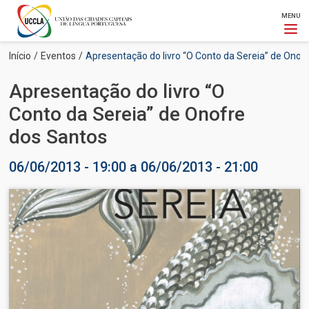
MENU
Passar
Navegação
Início
Eventos
Apresentação do livro “O Conto da Sereia” de Onof
para
estrutural
o
Apresentação do livro “O
conteúdo
principal
Conto da Sereia” de Onofre
dos Santos
06/06/2013 - 19:00
a
06/06/2013 - 21:00
Imagem