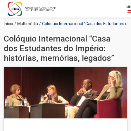
ME
Passar
Navegação
Início
Multimédia
Colóquio Internacional “Casa dos Estudantes do
para
estrutural
o
Colóquio Internacional “Casa
conteúdo
principal
dos Estudantes do Império:
histórias, memórias, legados”