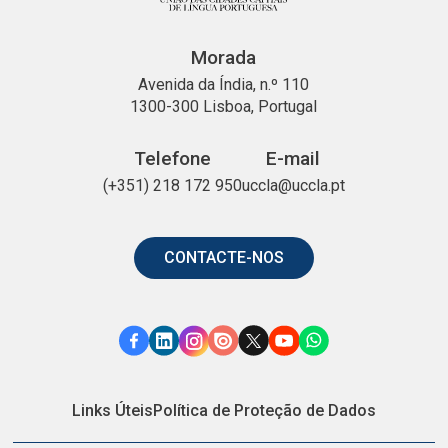
Morada
Avenida da Índia, n.º 110
1300-300 Lisboa, Portugal
Telefone
E-mail
(+351) 218 172 950
uccla@uccla.pt
CONTACTE-NOS
Link
Link
Link
Link
Link
Link
Link
para
para
para
para
para
para
para
Facebook
o
o
o
o
o
o
Links Úteis
Política de Proteção de Dados
Linkedin
Instagram
Issuu
X
YouTube
WhatsApp