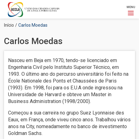
MENU
Passar
Navegação
Início
Carlos Moedas
para
estrutural
o
Carlos Moedas
conteúdo
principal
Nasceu em Beja em 1970, tendo-se licenciado em
Engenharia Civil pelo Instituto Superior Técnico, em
1993. O último ano do percurso universitário foi feito na
École Nationale des Ponts et Chaussées de Paris
(1993). Em 1998, foi para os E.U.A onde ingressou na
Universidade de Harvard e obteve um Master in
Business Administration (1998/2000).
Começou a sua carreira no grupo Suez Lyonnaise des
Eaux, em França, onde viveu cinco anos. Trabalhou vários
anos na City, nomeadamente no banco de investimento
Goldman Sachs.